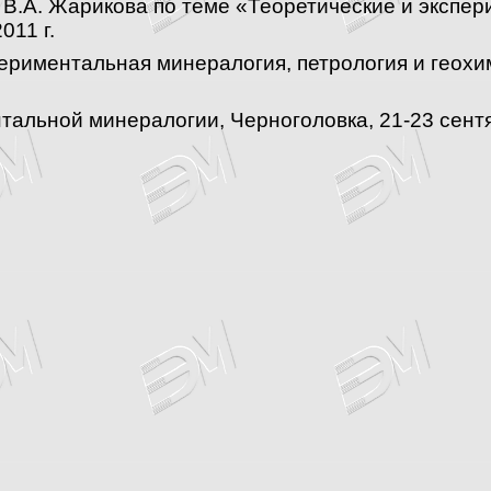
 В.А. Жарикова по теме «Теоретические и экспе
011 г.
риментальная минералогия, петрология и геохим
альной минералогии, Черноголовка, 21-23 сентя